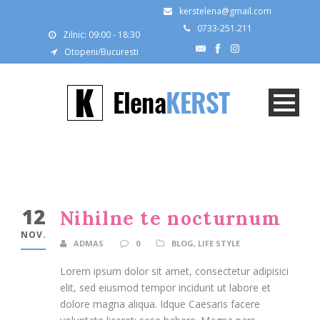
kerstelena@gmail.com
0733-251.211
Zilnic: 09:00 - 18:30
Otopeni/Bucuresti
12
Nihilne te nocturnum
NOV.
ADMAS
0
BLOG
,
LIFE STYLE
Lorem ipsum dolor sit amet, consectetur adipisici
elit, sed eiusmod tempor incidunt ut labore et
dolore magna aliqua. Idque Caesaris facere