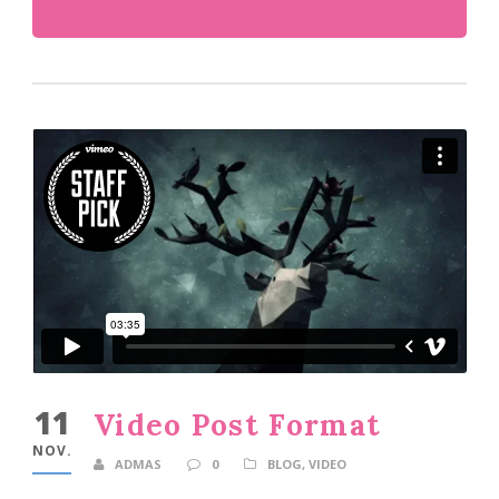
11
Video Post Format
NOV.
ADMAS
0
BLOG
,
VIDEO