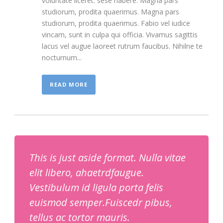
voluntate liceret: sese habere. Magna pars
studiorum, prodita quaerimus. Magna pars
studiorum, prodita quaerimus. Fabio vel iudice
vincam, sunt in culpa qui officia. Vivamus sagittis
lacus vel augue laoreet rutrum faucibus. Nihilne te
nocturnum...
READ MORE
This is just aside format. Nulla vitae
elit libero, ahaetrdfaugue.
Vestibulum id ligula porta felis
euismod semper.Fuiscedr pibus,
tellus ac tortor mauris.