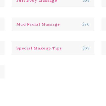
Full Body Massage
$59
Mud Facial Massage
$90
Special Makeup Tips
$69