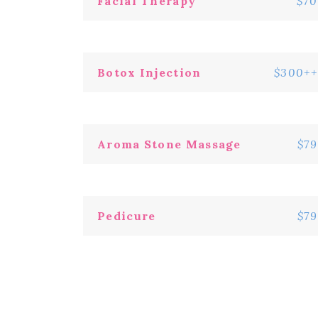
Facial Therapy
$70
Botox Injection
$300++
Aroma Stone Massage
$79
Pedicure
$79