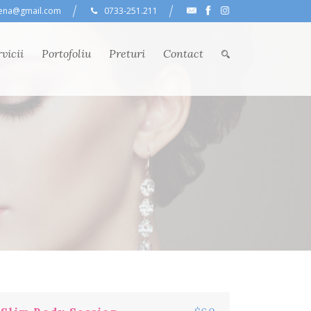
lena@gmail.com
0733-251.211
vicii
Portofoliu
Preturi
Contact