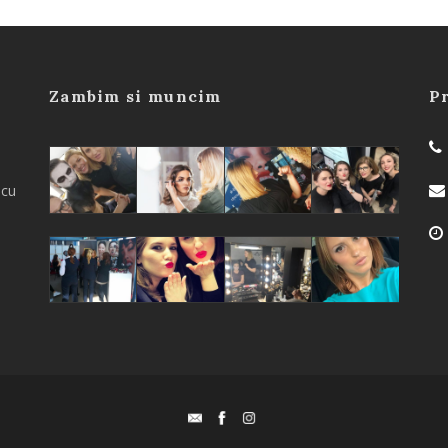
Zambim si muncim
Pr
a
 cu