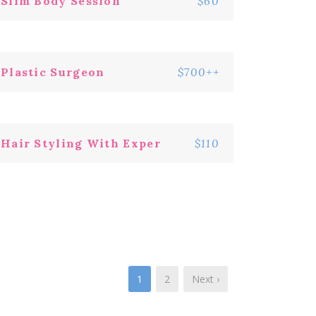
Slim Body Session
$60
Plastic Surgeon
$700++
Hair Styling With Exper
$110
1
2
Next ›