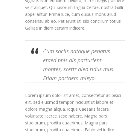
vigiliae. Non equidem invideo, miror magis posuere
velit aliquet. Qui ipsorum lingua Celtae, nostra Galli
appellantur. Prima luce, cum quibus mons aliud
consensu ab eo. Petierunt uti sibi concilium totius
Galliae in diem certam indicere.
Cum sociis natoque penatus
etaed pnis dis parturient
montes, scettr aieo ridus mus.
Etiam portaem mleyo.
Lorem ipsum dolor sit amet, consectetur adipisici
elit, sed eiusmod tempor incidunt ut labore et
dolore magna aliqua. Idque Caesaris facere
voluntate liceret: sese habere. Magna pars
studiorum, prodita quaerimus. Magna pars
studiorum, prodita quaerimus. Fabio vel iudice